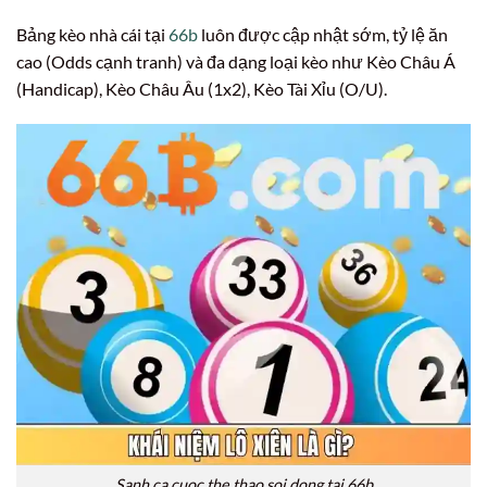
Bảng kèo nhà cái tại
66b
luôn được cập nhật sớm, tỷ lệ ăn
cao (Odds cạnh tranh) và đa dạng loại kèo như Kèo Châu Á
(Handicap), Kèo Châu Âu (1x2), Kèo Tài Xỉu (O/U).
Sanh ca cuoc the thao soi dong tai 66b