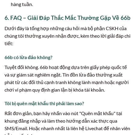
hàng tuần.
6. FAQ – Giải Đáp Thắc Mắc Thường Gặp Về 66b
Dưới đây là tổng hợp những câu hỏi mà bộ phận CSKH của
chúng tôi thường xuyên nhận được, kèm theo lời giải đáp chi
tiết:
66b có lừa đảo không?
Tuyệt đối không. 66b hoạt động dựa trên giấy phép quốc tế
và sự giám sát nghiêm ngặt. Tin đồn lừa đảo thường xuất
phát từ các đối thủ cạnh tranh không lành mạnh hoặc người
chơi vi phạm quy định gian lận bị khóa tài khoản.
Tôi bị quên mật khẩu thì phải làm sao?
Rất đơn giản, bạn hãy nhấn vào nút "Quên mật khẩu" tại
khung đăng nhập và làm theo hướng dẫn xác thực qua
SMS/Email. Hoặc nhanh nhất là liên hệ Livechat để nhân viên