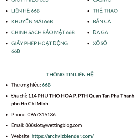
LIÊN HỆ 66B
THỂ THAO
KHUYẾN MÃI 66B
BẮN CÁ
CHÍNH SÁCH BẢO MẬT 66B
ĐÁ GÀ
GIẤY PHÉP HOẠT ĐỘNG
XỔ SỐ
66B
THÔNG TIN LIÊN HỆ
Thương hiệu:
66B
Địa chỉ:
114 PHU THO HOA P. PTH Quan Tan Phu Thanh
pho Ho Chi Minh
Phone:
0967316136
Email:
888slot@wettingblog.com
Website:
https://archvizblender.com/