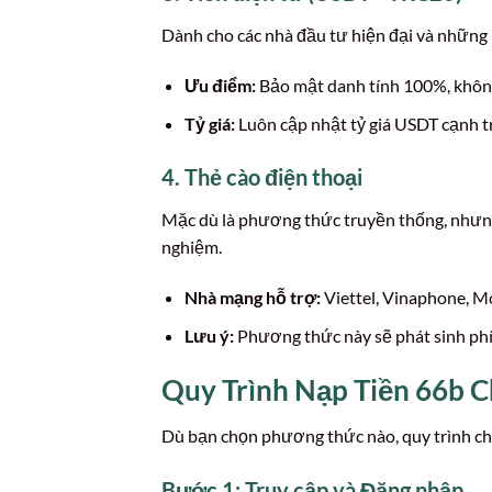
Dành cho các nhà đầu tư hiện đại và những n
Ưu điểm:
Bảo mật danh tính 100%, không 
Tỷ giá:
Luôn cập nhật tỷ giá USDT cạnh t
4. Thẻ cào điện thoại
Mặc dù là phương thức truyền thống, nhưng 
nghiệm.
Nhà mạng hỗ trợ:
Viettel, Vinaphone, M
Lưu ý:
Phương thức này sẽ phát sinh phí
Quy Trình Nạp Tiền 66b C
Dù bạn chọn phương thức nào, quy trình c
Bước 1: Truy cập và Đăng nhập