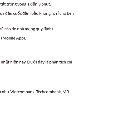
tất trong vòng 1 đến 3 phút.
óa đầu cuối, đảm bảo không rò rỉ cho bên
hẻ cào do nhà mạng quy định).
 (Mobile App).
nhất hiện nay. Dưới đây là phân tích chi
lớn như Vietcombank, Techcombank, MB