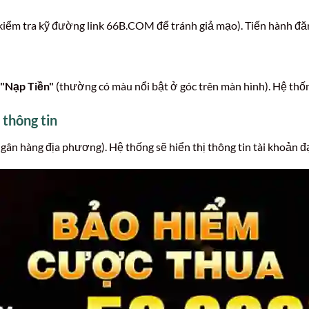
kiểm tra kỹ đường link 66B.COM để tránh giả mạo). Tiến hành đăn
"Nạp Tiền"
(thường có màu nổi bật ở góc trên màn hình). Hệ thốn
thông tin
ân hàng địa phương). Hệ thống sẽ hiển thị thông tin tài khoản đ