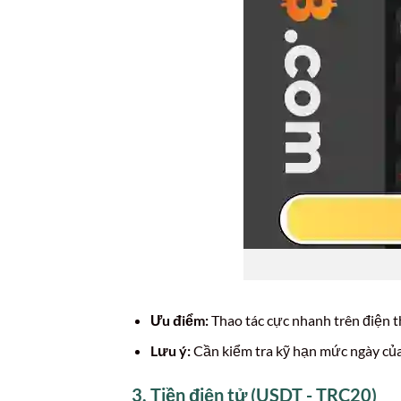
Ưu điểm:
Thao tác cực nhanh trên điện t
Lưu ý:
Cần kiểm tra kỹ hạn mức ngày của 
3. Tiền điện tử (USDT - TRC20)