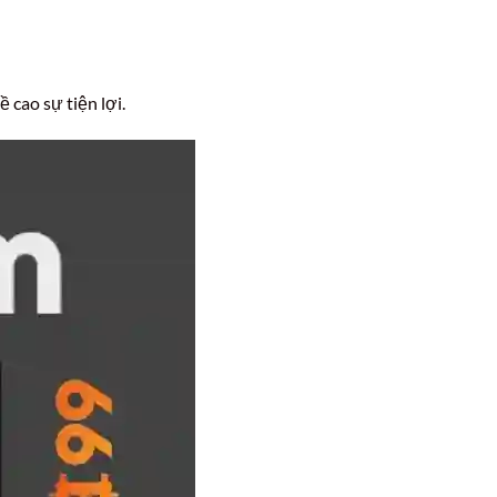
 cao sự tiện lợi.