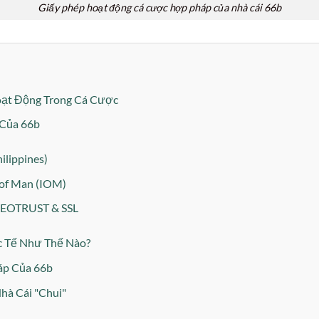
Giấy phép hoạt động cá cược hợp pháp của nhà cái 66b
oạt Động Trong Cá Cược
 Của 66b
ilippines)
e of Man (IOM)
GEOTRUST & SSL
c Tế Như Thế Nào?
áp Của 66b
hà Cái "Chui"