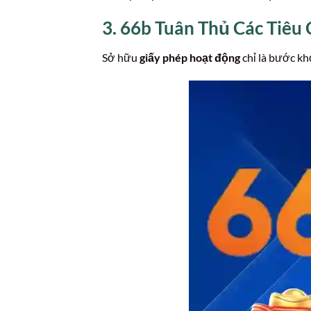
3. 66b Tuân Thủ Các Tiê
Sở hữu
giấy phép hoạt động
chỉ là bước kh