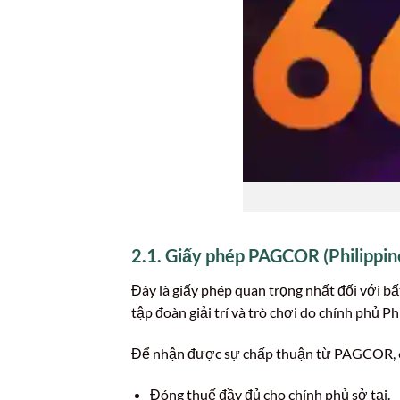
2.1. Giấy phép PAGCOR (Philippin
Đây là giấy phép quan trọng nhất đối với bấ
tập đoàn giải trí và trò chơi do chính phủ P
Để nhận được sự chấp thuận từ PAGCOR,
Đóng thuế đầy đủ cho chính phủ sở tại.