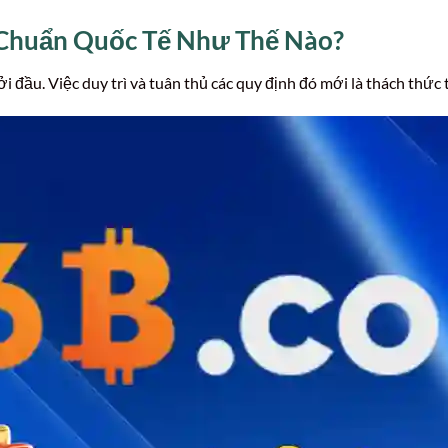
u Chuẩn Quốc Tế Như Thế Nào?
ởi đầu. Việc duy trì và tuân thủ các quy định đó mới là thách thứ