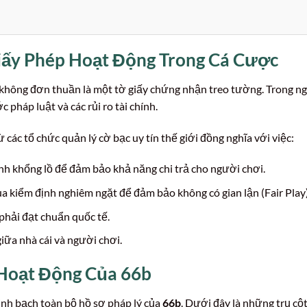
iấy Phép Hoạt Động Trong Cá Cược
 không đơn thuần là một tờ giấy chứng nhận treo tường. Trong n
 pháp luật và các rủi ro tài chính.
 các tổ chức quản lý cờ bạc uy tín thế giới đồng nghĩa với việc:
ính khổng lồ để đảm bảo khả năng chi trả cho người chơi.
a kiểm định nghiêm ngặt để đảm bảo không có gian lận (Fair Play)
phải đạt chuẩn quốc tế.
giữa nhà cái và người chơi.
p Hoạt Động Của 66b
inh bạch toàn bộ hồ sơ pháp lý của
66b
. Dưới đây là những trụ cộ