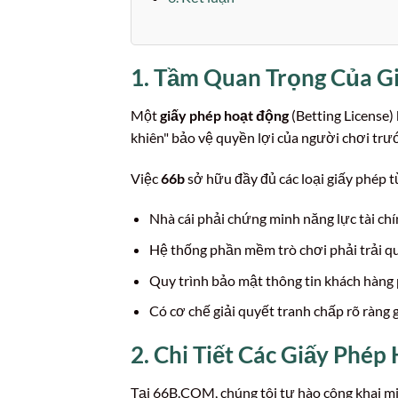
1. Tầm Quan Trọng Của G
Một
giấy phép hoạt động
(Betting License)
khiên" bảo vệ quyền lợi của người chơi trước
Việc
66b
sở hữu đầy đủ các loại giấy phép từ
Nhà cái phải chứng minh năng lực tài ch
Hệ thống phần mềm trò chơi phải trải qu
Quy trình bảo mật thông tin khách hàng 
Có cơ chế giải quyết tranh chấp rõ ràng 
2. Chi Tiết Các Giấy Phé
Tại 66B.COM, chúng tôi tự hào công khai m