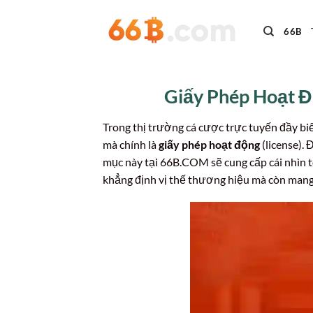
Bỏ
qua
66B
nội
dung
Giấy Phép Hoạt Đ
Trong thị trường cá cược trực tuyến đầy biế
mà chính là
giấy phép hoạt động
(license).
mục này tại 66B.COM sẽ cung cấp cái nhìn t
khẳng định vị thế thương hiệu mà còn mang lạ