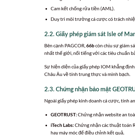
Cam kết chống rửa tiền (AML).
Duy trì môi trường cá cược có trách nhi
2.2. Giấy phép giám sát Isle of Ma
Bên cạnh PAGCOR,
66b
còn chịu sự giám sá
nhất thế giới, nổi tiếng với các tiêu chuẩn 
Sự hiện diện của giấy phép IOM khẳng địn
Châu Âu về tính trung thực và minh bạch.
2.3. Chứng nhận bảo mật GEOTR
Ngoài giấy phép kinh doanh cá cược, tính 
GEOTRUST:
Chứng nhận website an toàn
iTech Labs:
Chứng nhận các thuật toán R
hay máy móc để điều chỉnh kết quả.