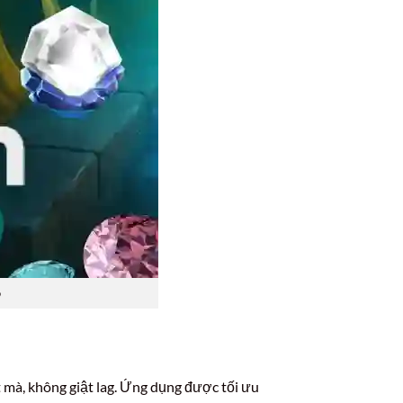
mà, không giật lag. Ứng dụng được tối ưu