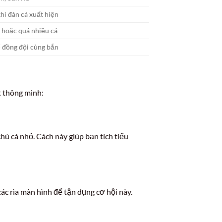
i đàn cá xuất hiện
 hoặc quá nhiều cá
 đồng đội cùng bắn
ủ
t thông minh:
hú cá nhỏ. Cách này giúp bạn tích tiểu
các rìa màn hình để tận dụng cơ hội này.