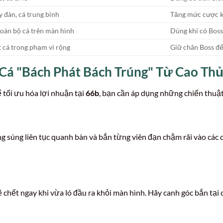
 đàn, cá trung bình
Tăng mức cược kh
toàn bộ cá trên màn hình
Dùng khi có Boss
t cá trong phạm vi rộng
Giữ chân Boss để
Cá "Bách Phát Bách Trúng" Từ Cao Th
tối ưu hóa lợi nhuận tại
66b
, bạn cần áp dụng những chiến thuậ
g súng liên tục quanh bàn và bắn từng viên đạn chậm rãi vào các c
sẽ chết ngay khi vừa ló đầu ra khỏi màn hình. Hãy canh góc bắn tại 