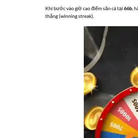
Khi bước vào giờ cao điểm săn cá tại
66b
, 
thắng (winning streak).