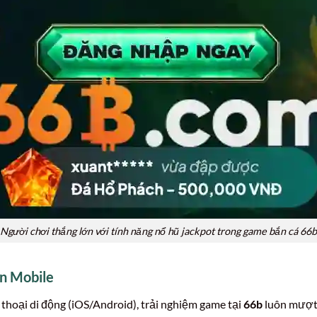
Người chơi thắng lớn với tính năng nổ hũ jackpot trong game bắn cá 66b
n Mobile
thoại di động (iOS/Android), trải nghiệm game tại
66b
luôn mượt 