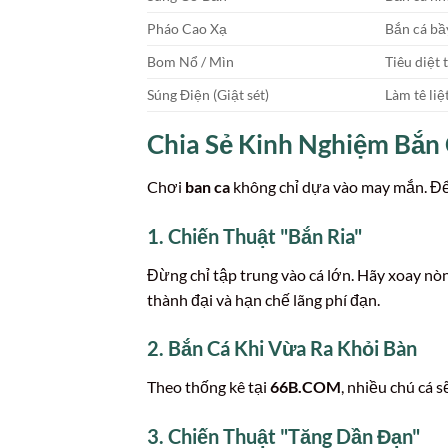
Pháo Cao Xạ
Bắn cá bầy
Bom Nổ / Mìn
Tiêu diệt 
Súng Điện (Giật sét)
Làm tê liệ
Chia Sẻ Kinh Nghiệm Bắn 
Chơi
ban ca
không chỉ dựa vào may mắn. Để 
1. Chiến Thuật "Bắn Ria"
Đừng chỉ tập trung vào cá lớn. Hãy xoay nòn
thành đại và hạn chế lãng phí đạn.
2. Bắn Cá Khi Vừa Ra Khỏi Bàn
Theo thống kê tại
66B.COM
, nhiều chú cá 
3. Chiến Thuật "Tăng Dần Đạn"