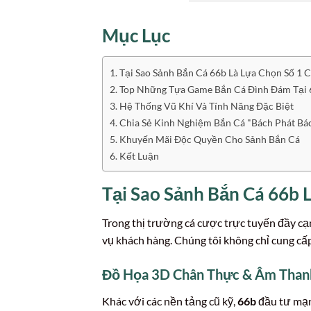
Mục Lục
1. Tại Sao Sảnh Bắn Cá 66b Là Lựa Chọn Số 1
2. Top Những Tựa Game Bắn Cá Đình Đám Tạ
3. Hệ Thống Vũ Khí Và Tính Năng Đặc Biệt
4. Chia Sẻ Kinh Nghiệm Bắn Cá "Bách Phát Bá
5. Khuyến Mãi Độc Quyền Cho Sảnh Bắn Cá
6. Kết Luận
Tại Sao Sảnh Bắn Cá 66b
Trong thị trường cá cược trực tuyến đầy cạ
vụ khách hàng. Chúng tôi không chỉ cung cấp 
Đồ Họa 3D Chân Thực & Âm Than
Khác với các nền tảng cũ kỹ,
66b
đầu tư mạnh