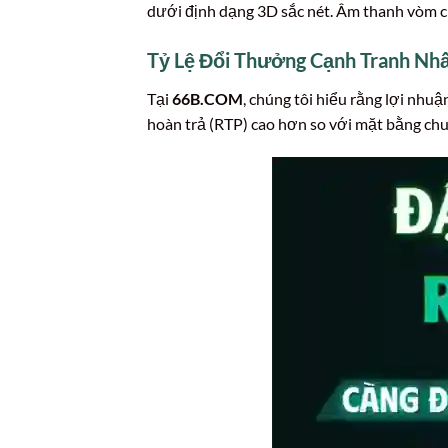
dưới định dạng 3D sắc nét. Âm thanh vòm ch
Tỷ Lệ Đổi Thưởng Cạnh Tranh Nhấ
Tại
66B.COM
, chúng tôi hiểu rằng lợi nhu
hoàn trả (RTP) cao hơn so với mặt bằng chun