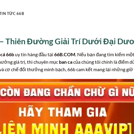
TIN TỨC 66B
– Thiên Đường Giải Trí Dưới Đại Dư
 cá 66b
uy tín hàng đầu tại
66B.COM
. Nếu bạn đang tìm kiếm một 
ưởng giá trị, thì chuyên mục
ban ca
của chúng tôi chính là điểm 
 và cơ chế đổi thưởng minh bạch, 66b cam kết mang lại những giờ 