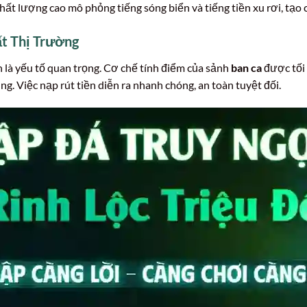
ất lượng cao mô phỏng tiếng sóng biển và tiếng tiền xu rơi, tạo 
t Thị Trường
ận là yếu tố quan trọng. Cơ chế tính điểm của sảnh
ban ca
được tối 
g. Việc nạp rút tiền diễn ra nhanh chóng, an toàn tuyệt đối.