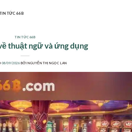
TIN TỨC 66B
TIN TỨC 66B
về thuật ngữ và ứng dụng
O
08/09/2026
BỞI
NGUYỄN THỊ NGỌC LAN