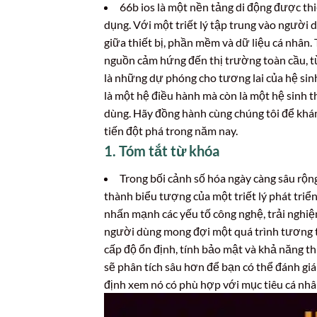
66b ios là một nền tảng di động được thi
dụng. Với một triết lý tập trung vào người 
giữa thiết bị, phần mềm và dữ liệu cá nhân. 
nguồn cảm hứng đến thị trường toàn cầu, từ
là những dự phóng cho tương lai của hệ sin
là một hệ điều hành mà còn là một hệ sinh 
dùng. Hãy đồng hành cùng chúng tôi để khá
tiến đột phá trong năm nay.
1. Tóm tắt từ khóa
Trong bối cảnh số hóa ngày càng sâu rộng
thành biểu tượng của một triết lý phát triển
nhấn mạnh các yếu tố công nghệ, trải nghiệm
người dùng mong đợi một quá trình tương tá
cấp độ ổn định, tính bảo mật và khả năng th
sẽ phân tích sâu hơn để bạn có thể đánh giá 
định xem nó có phù hợp với mục tiêu cá nh