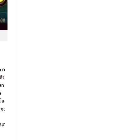
 có
kết
ạn
à
ủa
ùng
 sự