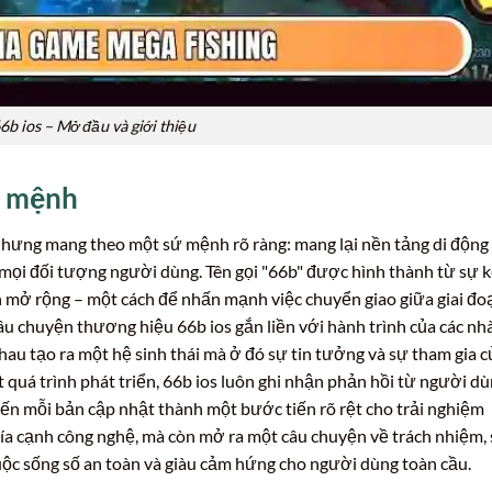
6b ios – Mở đầu và giới thiệu
ứ mệnh
nhưng mang theo một sứ mệnh rõ ràng: mang lại nền tảng di động
o mọi đối tượng người dùng. Tên gọi "66b" được hình thành từ sự 
 mở rộng – một cách để nhấn mạnh việc chuyển giao giữa giai đo
âu chuyện thương hiệu 66b ios gắn liền với hành trình của các nh
au tạo ra một hệ sinh thái mà ở đó sự tin tưởng và sự tham gia c
t quá trình phát triển, 66b ios luôn ghi nhận phản hồi từ người d
iến mỗi bản cập nhật thành một bước tiến rõ rệt cho trải nghiệm
ía cạnh công nghệ, mà còn mở ra một câu chuyện về trách nhiệm,
cuộc sống số an toàn và giàu cảm hứng cho người dùng toàn cầu.