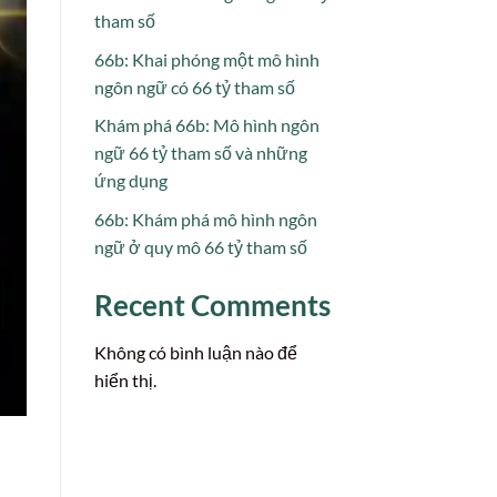
tham số
66b: Khai phóng một mô hình
ngôn ngữ có 66 tỷ tham số
Khám phá 66b: Mô hình ngôn
ngữ 66 tỷ tham số và những
ứng dụng
66b: Khám phá mô hình ngôn
ngữ ở quy mô 66 tỷ tham số
Recent Comments
Không có bình luận nào để
hiển thị.