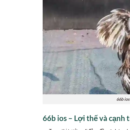
66b ios
66b ios – Lợi thế và cạnh 