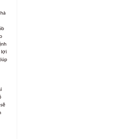
nhà
6b
ho
ịnh
 lợi
giúp
i
ộ
 sẽ
n