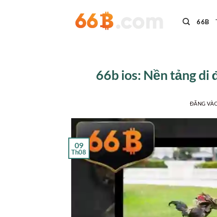
Bỏ
qua
66B
nội
dung
66b ios: Nền tảng di
ĐĂNG VÀ
09
Th08