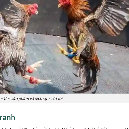
 – Các sản phẩm và dịch vụ – cốt lõi
tranh