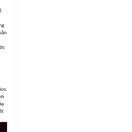
ộ
ng
huần
ước
ios,
nh
này
ết