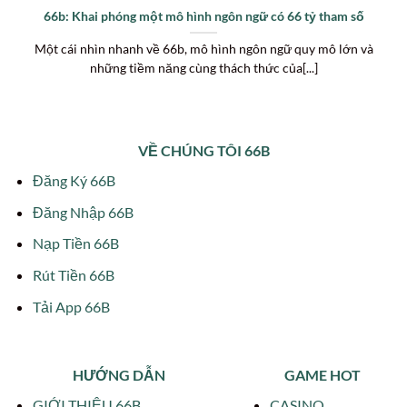
66b: Khai phóng một mô hình ngôn ngữ có 66 tỷ tham số
Một cái nhìn nhanh về 66b, mô hình ngôn ngữ quy mô lớn và
những tiềm năng cùng thách thức của[...]
VỀ CHÚNG TÔI 66B
Đăng Ký 66B
Đăng Nhập 66B
Nạp Tiền 66B
Rút Tiền 66B
Tải App 66B
HƯỚNG DẪN
GAME HOT
GIỚI THIỆU 66B
CASINO