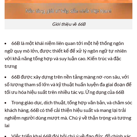
Giới thiệu về 66B
66B là một khái niệm liên quan tới một hệ thống ngôn
ngữ quy mô lớn, được thiết kế để xử lý ngôn ngữ tự nhiên
với khả năng tổng hợp và suy luận cao.
Kiến trúc và đặc
trưng
66B được xây dựng trên nền tảng mạng nơ-ron sâu, với
số lượng tham số lớn và kỹ thuật huấn luyện đa giai đoạn để
tối ưu hóa hiệu suất trên nhiều tác vụ.
Ứng dụng của 66B
Trong giáo dục, dịch thuật, tổng hợp văn bản, và chăm sóc
khách hàng, 66B có thể cải thiện hiệu suất và mang lại trải
nghiệm người dùng mượt mà.
Chú ý về thận trọng và tương
lai
Việc triển khai 66B đòi hỏi chú ý về đạo đức, độ chính xác