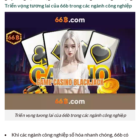
Triển vọng tương lai của 66b trong các ngành công nghiệp
Triển vọng tương lai của 66b trong các ngành công nghiệp
Khi các ngành công nghiệp số hóa nhanh chóng, 66b có