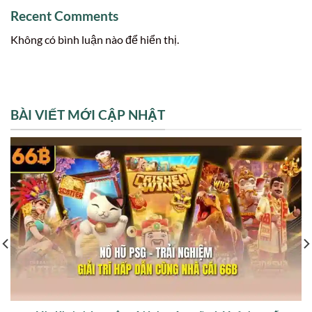
Recent Comments
Không có bình luận nào để hiển thị.
BÀI VIẾT MỚI CẬP NHẬT