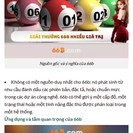
Nguồn gốc và ý nghĩa của 66b
Không có một nguồn duy nhất cho 66b; nó phát sinh từ
nhu cầu đánh dấu các phiên bản, đặc tả, hoặc chuẩn mực
trong các dự án công nghệ. 66b có thể gợi ý một cấp độ, một
trạng thái hoặc một tính năng đặc thù được phân loại trong
một hệ thống.
Ứng dụng và tầm quan trọng của 66b