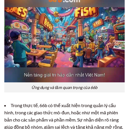
Ứng dụng và tầm quan trọng của 66b
Trong thực tế, 66b có thể xuất hiện trong quản lý cấu
hình, trong các giao thức mô-đun, hoặc như một mã phiên
bản cho các sản phẩm và phần mềm. Sự nhận diện rõ ràng
giúp đồng bộ nhóm, giảm sai lệch và tăng khả năng mở rộng.