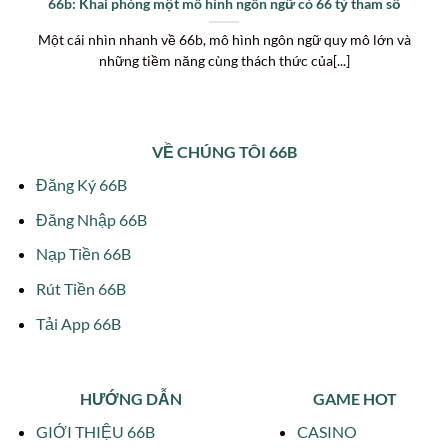
66b: Khai phóng một mô hình ngôn ngữ có 66 tỷ tham số
Một cái nhìn nhanh về 66b, mô hình ngôn ngữ quy mô lớn và
những tiềm năng cùng thách thức của[...]
VỀ CHÚNG TÔI 66B
Đăng Ký 66B
Đăng Nhập 66B
Nạp Tiền 66B
Rút Tiền 66B
Tải App 66B
HƯỚNG DẪN
GAME HOT
GIỚI THIỆU 66B
CASINO