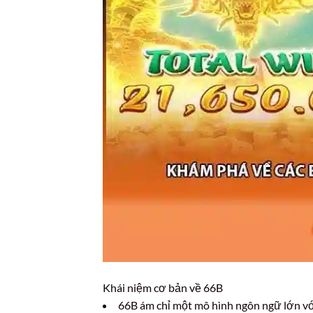
Khái niệm cơ bản về 66B
66B ám chỉ một mô hình ngôn ngữ lớn vớ