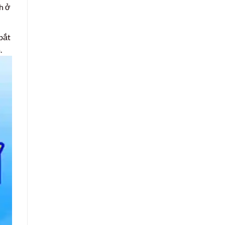
nh ở
 bắt
.