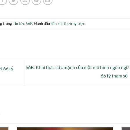
ng trong
Tin tức 66B
. Đánh dấu
liên kết thường trực
.
66B: Khai thác sức mạnh của một mô hình ngôn ngữ
i 66 tỷ
66 tỷ tham số