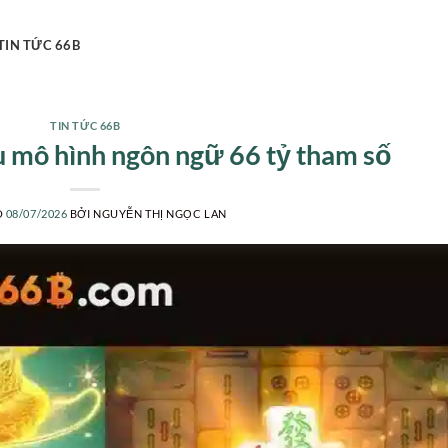
TIN TỨC 66B
TIN TỨC 66B
u mô hình ngôn ngữ 66 tỷ tham số
O
08/07/2026
BỞI
NGUYỄN THỊ NGỌC LAN