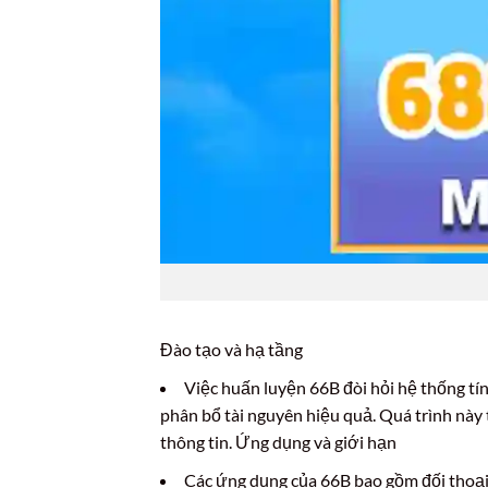
Đào tạo và hạ tầng
Việc huấn luyện 66B đòi hỏi hệ thống t
phân bổ tài nguyên hiệu quả. Quá trình này t
thông tin.
Ứng dụng và giới hạn
Các ứng dụng của 66B bao gồm đối thoại, 