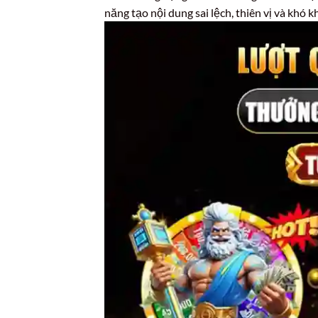
năng tạo nội dung sai lệch, thiên vị và khó 