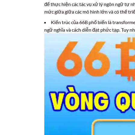
để thực hiện các tác vụ xử lý ngôn ngữ tự n
mức giữa giữa các mô hình lớn và có thể tr
Kiến trúc của 66B phổ biến là transform
ngữ nghĩa và cách diễn đạt phức tạp. Tuy nh