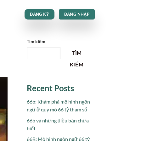
ĐĂNG KÝ
ĐĂNG NHẬP
Tìm kiếm
TÌM
KIẾM
Recent Posts
66b: Khám phá mô hình ngôn
ngữ ở quy mô 66 tỷ tham số
66b và những điều bạn chưa
biết
66B: Mô hình ngôn ngữ 66 tỷ