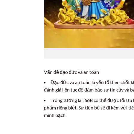
Vấn đề đạo đức và an toàn
Đạo đức và an toàn là yếu tố then chốt kh
đánh giá liên tục để đảm bảo sự tin cậy và 
Trong tương lai, 66B có thể được tối ưu 
phẩm riêng biệt. Sự tiến bộ sẽ đi kèm với ti
minh bạch.