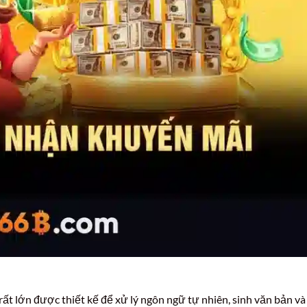
ất lớn được thiết kế để xử lý ngôn ngữ tự nhiên, sinh văn bản và