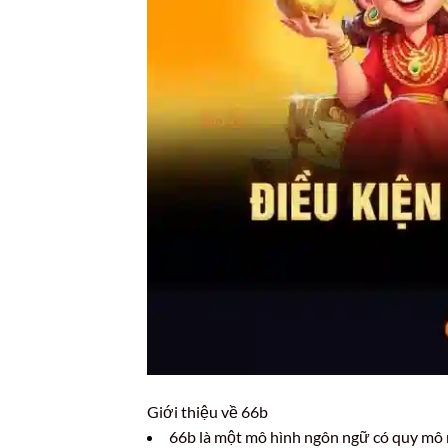
Giới thiệu về 66b
66b là một mô hình ngôn ngữ có quy mô r