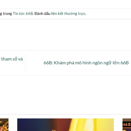
ng trong
Tin tức 66B
. Đánh dấu
liên kết thường trực
.
 tham số và
66B: Khám phá mô hình ngôn ngữ lớn 66B