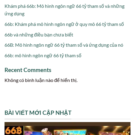
Khám phá 66b: Mô hình ngôn ngữ 66 tỷ tham số và những
ứng dụng
66b: Khám phá mô hình ngôn ngữ ở quy mô 66 tỷ tham số
66b và những điều bạn chưa biết
66B: Mô hình ngôn ngữ 66 tỷ tham số và ứng dụng của nó
66b: mô hình ngôn ngữ 66 tỷ tham số
Recent Comments
Không có bình luận nào để hiển thị.
BÀI VIẾT MỚI CẬP NHẬT