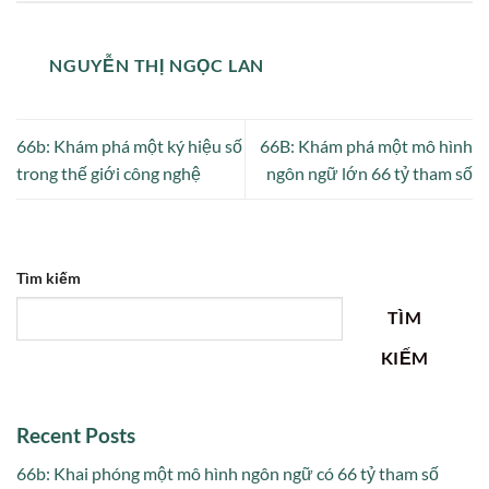
NGUYỄN THỊ NGỌC LAN
66b: Khám phá một ký hiệu số
66B: Khám phá một mô hình
trong thế giới công nghệ
ngôn ngữ lớn 66 tỷ tham số
Tìm kiếm
TÌM
KIẾM
Recent Posts
66b: Khai phóng một mô hình ngôn ngữ có 66 tỷ tham số