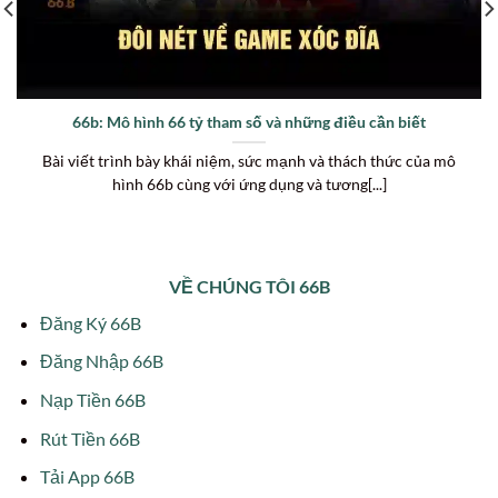
66b: Mô hình 66 tỷ tham số và những điều cần biết
Bài viết trình bày khái niệm, sức mạnh và thách thức của mô
hình 66b cùng với ứng dụng và tương[...]
VỀ CHÚNG TÔI 66B
Đăng Ký 66B
Đăng Nhập 66B
Nạp Tiền 66B
Rút Tiền 66B
Tải App 66B