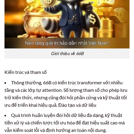
Giới thiệu về 66B
Kiến trúc và tham số
Thông thường, 66B có kiến trúc transformer với nhiều
tầng và các lớp tự attention. Số lượng tham số cho phép lưu
trữ kiến thức, nhưng cũng đòi hỏi phần cứng và kỹ thuật tối
ưu để triển khai hiệu quả.
Đào tạo và dữ liệu
Quá trình huấn luyện đòi hỏi dữ liệu đa dạng, kỹ thuật
tiền xử lý và chiến lược tối ưu hóa để đạt hiệu suất cao mà
vẫn kiểm soát lỗi và định hướng an toàn nội dung.