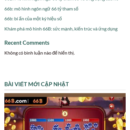
66b: mô hình ngôn ngữ 66 tỷ tham số
66b: bí ẩn của một ký hiệu số
Khám phá mô hình 66B: sức mạnh, kiến trúc và ứng dụng
Recent Comments
Không có bình luận nào để hiển thị.
BÀI VIẾT MỚI CẬP NHẬT