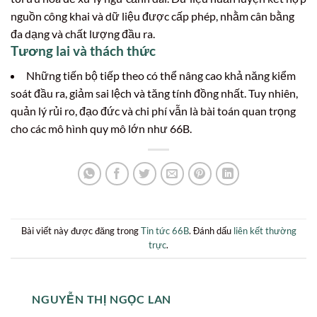
nguồn công khai và dữ liệu được cấp phép, nhằm cân bằng
đa dạng và chất lượng đầu ra.
Tương lai và thách thức
Những tiến bộ tiếp theo có thể nâng cao khả năng kiểm
soát đầu ra, giảm sai lệch và tăng tính đồng nhất. Tuy nhiên,
quản lý rủi ro, đạo đức và chi phí vẫn là bài toán quan trọng
cho các mô hình quy mô lớn như 66B.
Bài viết này được đăng trong
Tin tức 66B
. Đánh dấu
liên kết thường
trực
.
NGUYỄN THỊ NGỌC LAN