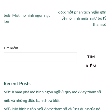
66b: một phân tích ngắn gọn
66B: Mot mo hinh ngon ngu
về mô hình ngôn ngữ 66 tỷ
lon
tham số
Tìm kiếm
TÌM
KIẾM
Recent Posts
66b: Khám phá mô hình ngôn ngữ ở quy mô 66 tỷ tham số
66b và những điều bạn chưa biết
66B: Mô hình ngôn ngữ 66 tỷ tham số và ứng dụng của nó