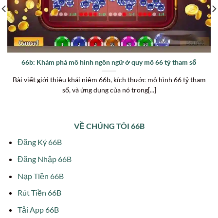
66b: Khám phá mô hình ngôn ngữ ở quy mô 66 tỷ tham số
Bài viết giới thiệu khái niệm 66b, kích thước mô hình 66 tỷ tham
số, và ứng dụng của nó trong[...]
VỀ CHÚNG TÔI 66B
Đăng Ký 66B
Đăng Nhập 66B
Nạp Tiền 66B
Rút Tiền 66B
Tải App 66B