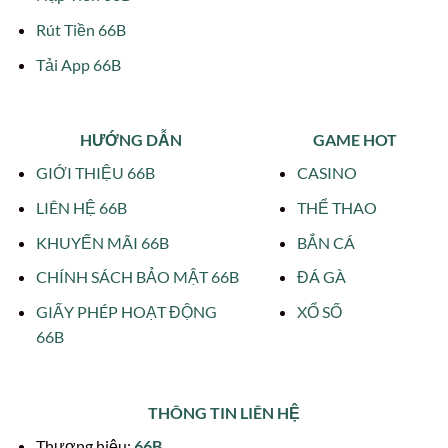
Rút Tiền 66B
Tải App 66B
HƯỚNG DẪN
GAME HOT
GIỚI THIỆU 66B
CASINO
LIÊN HỆ 66B
THỂ THAO
KHUYẾN MÃI 66B
BẮN CÁ
CHÍNH SÁCH BẢO MẬT 66B
ĐÁ GÀ
GIẤY PHÉP HOẠT ĐỘNG
XỔ SỐ
66B
THÔNG TIN LIÊN HỆ
Thương hiệu:
66B