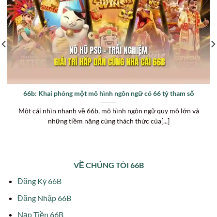
66b: Khai phóng một mô hình ngôn ngữ có 66 tỷ tham số
Một cái nhìn nhanh về 66b, mô hình ngôn ngữ quy mô lớn và
những tiềm năng cùng thách thức của[...]
VỀ CHÚNG TÔI 66B
Đăng Ký 66B
Đăng Nhập 66B
Nạp Tiền 66B