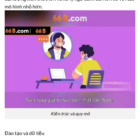
mô hình nhỏ hơn.
Kiến trúc và quy mô
Đào tạo và dữ liệu